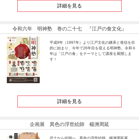
詳細を見る
令和六年 明神塾 巻の二十七 『江戸の食文化』
平成9年（1997年）より江戸文化の継承と発信を目
的に始まり、今年で26年目を迎える明神塾。令和６
年は「江戸の食」をテーマとして講座を展開しま
す！
詳細を見る
企画展 異色の浮世絵師 楊洲周延
武士から絵師へ。異色の浮世絵師 楊洲周延展。