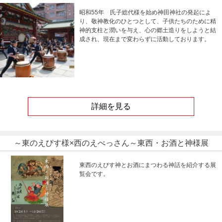
昭和55年 氏子総代様を始め神田神社の発起によ
り、敬神教化のひとつとして、子供たちのために精
神的支柱と潤いを与え、心の郷土造りをしようと結
成され、現在まで変わらずに活動しております。
詳細を見る
～東のえびす様×西のえべっさん～東西・お酒と神様展
東西のえびす神とお酒にまつわる神話を紹介する展
覧会です。