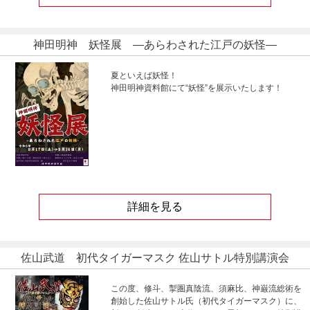
神田明神 妖怪展 ―あらわされた江戸の妖怪―
夏といえば妖怪！
神田明神資料館にて“妖怪”を展示いたします！
詳細を見る
佐山武道 初代タイガーマスク 佐山サトル特別講演会
この度、修斗、掣圏真陰流、須麻比、神巌流総術を
創始した佐山サトル氏（初代タイガーマスク）に、