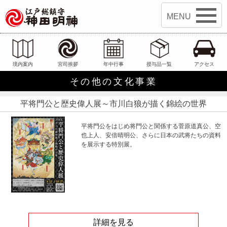
江戸総鎮守 神田明神
境内案内
宮司挨拶
年中行事
授与品一覧
アクセス
その他の文化事業
平将門公と歴史偉人展～市川白狼が描く錦絵の世界
平将門公をはじめ将門公と関係する菅原道真公、空
也上人、安倍晴明公、さらに日本の武将たちの資料
を展示する特別展。
詳細を見る