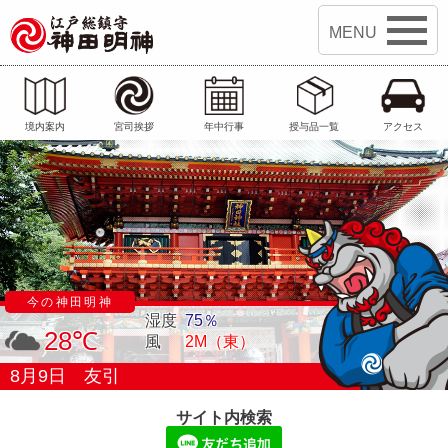
江戸総鎮守 神田明神
境内案内
宮司挨拶
年中行事
授与品一覧
アクセス
今の神田明神
湿度
75％
28℃
風
2M（東）
8月9日
友引
サイト内検索