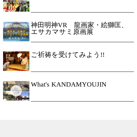
神田明神VR 龍画家・絵獅匡、
エサカマサミ原画展
ご祈祷を受けてみよう!!
What's KANDAMYOUJIN