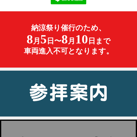
納涼祭り催行のため、
8
5
8
10
月
日〜
月
日まで
車両進入不可となります。