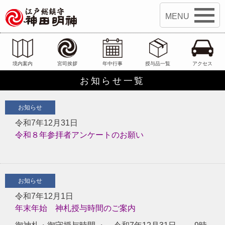
江戸総鎮守 神田明神
境内案内
宮司挨拶
年中行事
授与品一覧
アクセス
お知らせ一覧
お知らせ
令和7年12月31日
令和８年参拝者アンケートのお願い
お知らせ
令和7年12月1日
年末年始 神札授与時間のご案内