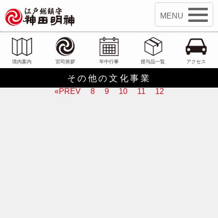
江戸総鎮守 神田明神
境内案内
宮司挨拶
年中行事
授与品一覧
アクセス
その他の文化事業
«PREV
8
9
10
11
12