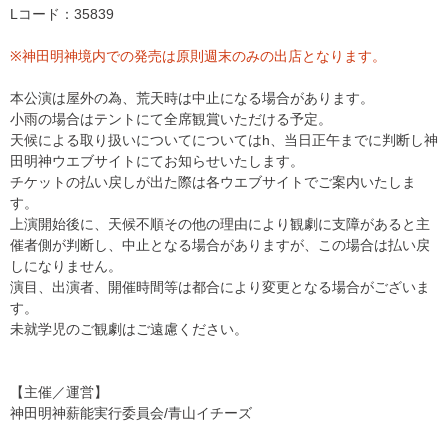
Lコード：35839
※神田明神境内での発売は原則週末のみの出店となります。
本公演は屋外の為、荒天時は中止になる場合があります。
小雨の場合はテントにて全席観賞いただける予定。
天候による取り扱いについてについてはh、当日正午までに判断し神
田明神ウエブサイトにてお知らせいたします。
チケットの払い戻しが出た際は各ウエブサイトでご案内いたしま
す。
上演開始後に、天候不順その他の理由により観劇に支障があると主
催者側が判断し、中止となる場合がありますが、この場合は払い戻
しになりません。
演目、出演者、開催時間等は都合により変更となる場合がございま
す。
未就学児のご観劇はご遠慮ください。
【主催／運営】
神田明神薪能実行委員会/青山イチーズ