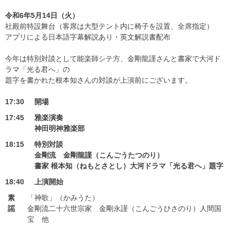
令和6年5月14日（火）
社殿前特設舞台（客席は大型テント内に椅子を設置、全席指定）
アプリによる日本語字幕解説あり・英文解説書配布
今年は特別対談として能楽師シテ方、金剛龍謹さんと書家で大河ド
ラマ「光る君へ」の
題字を書かれた根本知さんの対談が上演前にございます。
17:30
開場
17:45
雅楽演奏
神田明神雅楽部
18:15
特別対談
金剛流 金剛龍謹（こんごうたつのり）
書家 根本知（ねもとさとし）大河ドラマ「光る君へ」題字
18:40
上演開始
素
「神歌」（かみうた）
謡
金剛流二十六世宗家 金剛永謹（こんごうひさのり）人間国
宝 他