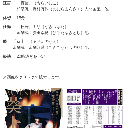
狂言
「貰聟」（もらいむこ）
和泉流 野村万作（のむらまんさく）人間国宝 他
休憩
15分
仕舞
「杜若」キリ（かきつばた）
金剛流 廣田幸稔（ひろたゆきとし）他
能
「葵上」（あおいのうえ）
金剛流 金剛龍謹（こんごうたつのり）他
終演
20時過ぎを予定
※画像をクリックで拡大します。