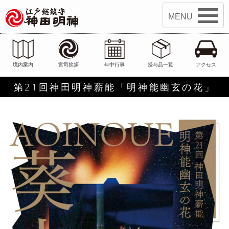
江戸総鎮守 神田明神
境内案内
宮司挨拶
年中行事
授与品一覧
アクセス
第21回神田明神薪能「明神能幽玄の花」