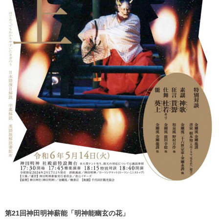
第21回神田明神薪能「明神能幽玄の花」