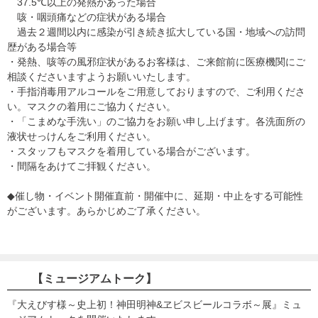
37.5℃以上の発熱があった場合
咳・咽頭痛などの症状がある場合
過去２週間以内に感染が引き続き拡大している国・地域への訪問
歴がある場合等
・発熱、咳等の風邪症状があるお客様は、ご来館前に医療機関にご
相談くださいますようお願いいたします。
・手指消毒用アルコールをご用意しておりますので、ご利用くださ
い。マスクの着用にご協力ください。
・「こまめな手洗い」のご協力をお願い申し上げます。各洗面所の
液状せっけんをご利用ください。
・スタッフもマスクを着用している場合がございます。
・間隔をあけてご拝観ください。
◆催し物・イベント開催直前・開催中に、延期・中止をする可能性
がございます。あらかじめご了承ください。
【ミュージアムトーク】
『大えびす様～史上初！神田明神&ヱビスビールコラボ～展』ミュ