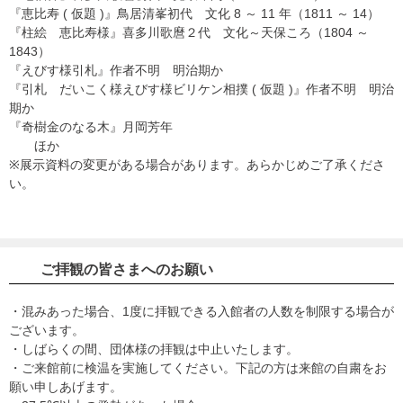
『恵比寿 ( 仮題 )』鳥居清峯初代 文化 8 ～ 11 年（1811 ～ 14）
『柱絵 恵比寿様』喜多川歌麿２代 文化～天保ころ（1804 ～
1843）
『えびす様引札』作者不明 明治期か
『引札 だいこく様えびす様ビリケン相撲 ( 仮題 )』作者不明 明治
期か
『奇樹金のなる木』月岡芳年
ほか
※展示資料の変更がある場合があります。あらかじめご了承くださ
い。
ご拝観の皆さまへのお願い
・混みあった場合、1度に拝観できる入館者の人数を制限する場合が
ございます。
・しばらくの間、団体様の拝観は中止いたします。
・ご来館前に検温を実施してください。下記の方は来館の自粛をお
願い申しあげます。