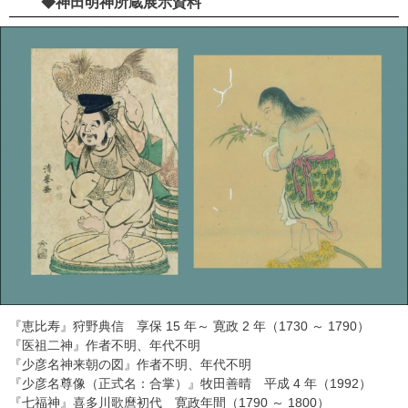
◆神田明神所蔵展示資料
『恵比寿』狩野典信 享保 15 年～ 寛政 2 年（1730 ～ 1790）
『医祖二神』作者不明、年代不明
『少彦名神来朝の図』作者不明、年代不明
『少彦名尊像（正式名：合掌）』牧田善晴 平成 4 年（1992）
『七福神』喜多川歌麿初代 寛政年間（1790 ～ 1800）