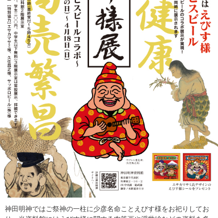
神田明神ではご祭神の一柱に少彦名命ことえびす様をお祀りしてお