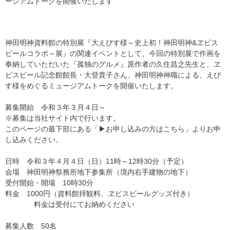
ージアムトークを開催いたします
神田明神資料館の特別展『大えびす様～史上初！神田明神&ヱビス
ビールコラボ～展』の関連イベントとして、今回の特別展で作画を
奉納していただいた『孤独のグルメ』原作者の久住昌之先生と、ヱ
ビスビール記念館館長・大登貴子さん、神田明神神職による、えび
す様をめぐるミュージアムトークを開催いたします。
募集開始 令和３年３月４日～
※募集は当社サイト内で行います。
このページの最下部にある「▶︎お申し込みの方はこちら」よりお申
し込みください。
日時 令和３年４月４日（日）11時～12時30分（予定）
会場 神田明神祭務所地下参集所（境内右手建物の地下）
受付開始・開場 10時30分
料金 1000円（資料館拝観料、ヱビスビールグッズ付き）
料金は受付にてお納めください
募集人数 50名