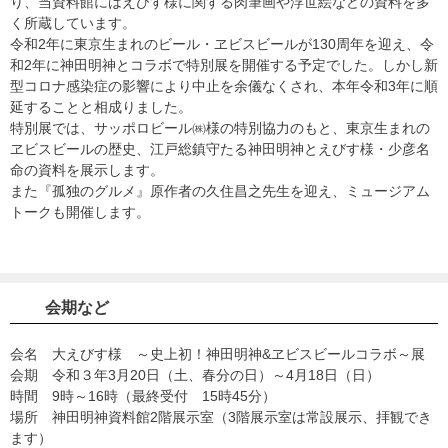
り、当資料館にはえびす様に関する肉筆画や浮世絵などの資料を多
く所蔵しています。
令和2年に東京生まれのビール・ヱビスビールが130周年を迎え、令
和2年に神田明神とコラボで特別展を開催する予定でした。しかし新
型コロナ感染症の影響により中止を余儀なくされ、本年令和3年に順
延することと相成りました。
特別展では、サッポロビール㈱様の特別協力のもと、東京生まれの
ヱビスビールの歴史、江戸総鎮守たる神田明神とえびす様・少彦名
命の資料を展示します。
また『孤独のグルメ』原作者の久住昌之先生を迎え、ミュージアム
トークも開催します。
会期など
会名 大えびす様 ～史上初！神田明神&ヱビスビールコラボ～展
会期 令和３年3月20日（土、春分の日）～4月18日（日）
時間 9時～16時（最終受付 15時45分）
場所 神田明神資料館2階展示室（3階展示室は常設展示、拝観でき
ます）