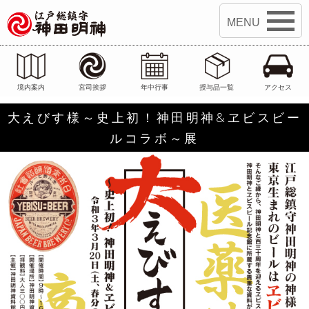
江戸総鎮守 神田明神
境内案内
宮司挨拶
年中行事
授与品一覧
アクセス
大えびす様～史上初！神田明神&ヱビスビー
ルコラボ～展