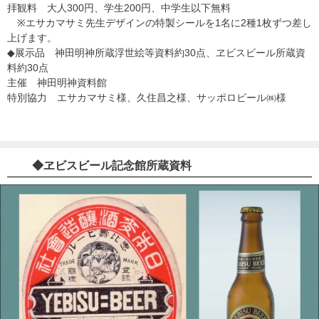
拝観料 大人300円、学生200円、中学生以下無料
※エサカマサミ先生デザインの特製シールを1名に2種1枚ずつ差し
上げます。
◆展示品 神田明神所蔵浮世絵等資料約30点、ヱビスビール所蔵資
料約30点
主催 神田明神資料館
特別協力 エサカマサミ様、久住昌之様、サッポロビール㈱様
◆ヱビスビール記念館所蔵資料