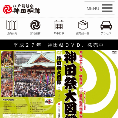
江戸総鎮守 神田明神
境内案内
宮司挨拶
年中行事
授与品一覧
アクセス
平成２７年 神田祭ＤＶＤ、発売中