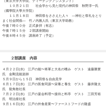
（東京大学大学院、ティーチングアシスタント）
１０月２１日 社会学から見た現代の神田祭 秋野淳一氏
（國學院大學大学院）
１１月１８日 神田祭をささえた人々 ―神社と祭礼をとり
まく社会関係― 竹ノ内雅人氏（東京大学助教）
午後７時００分 正式参拝（有志）
午後７時１５分 ２部講座開始
午後８時４５分 講座終了（予定）
２部講座 内容
４月２２日(水) 江戸の能〜将軍と大名の嗜み ゲスト 遠藤勝實
氏 金剛流能楽師
５月９日から１５日 神田祭を自由見学
６月１７日(水) 江戸の医食同源〜栄養と養生 ゲスト 藤井隆太
氏 龍角散社長
７月２２日(水) 江戸の宴会料理〜接待と料亭 ゲスト 三田芳裕
氏 明治座社長
９月１６日(水) 江戸の外食産業〜ファーストフードの隆盛