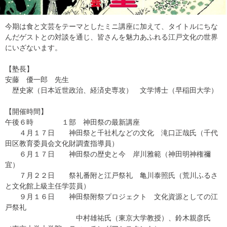
今期は食と文芸をテーマとしたミニ講座に加えて、タイトルにちな
んだゲストとの対談を通じ、皆さんを魅力あふれる江戸文化の世界
にいざないます。
【塾長】
安藤 優一郎 先生
歴史家（日本近世政治、経済史専攻） 文学博士（早稲田大学）
【開催時間】
午後６時 １部 神田祭の最新講座
４月１７日 神田祭と千社札などの文化 滝口正哉氏（千代
田区教育委員会文化財調査指導員）
６月１７日 神田祭の歴史と今 岸川雅範（神田明神権禰
宜）
７月２２日 祭礼番附と江戸祭礼 亀川泰照氏（荒川ふるさ
と文化館上級主任学芸員）
９月１６日 神田祭附祭プロジェクト 文化資源としての江
戸祭礼
中村雄祐氏（東京大学教授）、鈴木親彦氏