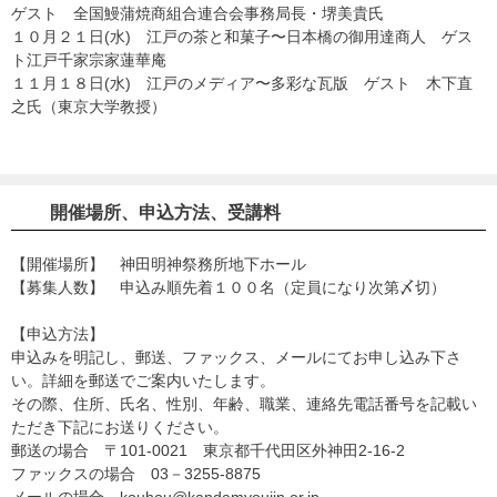
ゲスト 全国鰻蒲焼商組合連合会事務局長・堺美貴氏
１０月２１日(水) 江戸の茶と和菓子〜日本橋の御用達商人 ゲス
ト江戸千家宗家蓮華庵
１１月１８日(水) 江戸のメディア〜多彩な瓦版 ゲスト 木下直
之氏（東京大学教授）
開催場所、申込方法、受講料
【開催場所】 神田明神祭務所地下ホール
【募集人数】 申込み順先着１００名（定員になり次第〆切）
【申込方法】
申込みを明記し、郵送、ファックス、メールにてお申し込み下さ
い。詳細を郵送でご案内いたします。
その際、住所、氏名、性別、年齢、職業、連絡先電話番号を記載い
ただき下記にお送りください。
郵送の場合 〒101-0021 東京都千代田区外神田2-16-2
ファックスの場合 03－3255-8875
メールの場合 kouhou@kandamyoujin.or.jp