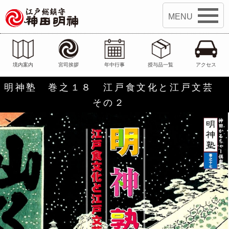
江戸総鎮守 神田明神
境内案内
宮司挨拶
年中行事
授与品一覧
アクセス
明神塾 巻之１８ 江戸食文化と江戸文芸
その２