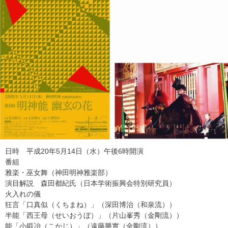
日時 平成20年5月14日（水）午後6時開演
番組
雅楽・巫女舞（神田明神雅楽部）
演目解説 森田都紀氏（日本学術振興会特別研究員）
火入れの儀
狂言「口真似（くちまね）」（深田博治（和泉流））
半能「西王母（せいおうぼ）」（片山峯秀（金剛流））
能「小鍛冶（こかじ）」（遠藤勝實（金剛流））