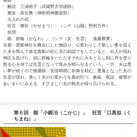
番組
解説 三浦裕子（武蔵野大学講師）
雅楽・巫女舞（神田明神雅楽部）
火入れの式
狂言「痩松（やせまつ）」（シテ（山賊）野村万作）
休憩
能「鉄輪（かなわ）」（シテ（女・生霊） 遠藤勝實）
京都・貴船神社を舞台にした物語り。心変わりして新しい妻を迎え
た夫を恨んで洛北貴船の社に丑の刻詣でをしていると、社人が現れ
神託を告げた。頭に鉄輪をいただきそれに火をともし顔に丹を塗り
怒る心を持てば生霊となって恨みを晴らせるという。一方、夫は悪
い夢が続くので陰陽師・安倍晴明に祈祷を頼む。悪鬼となった女の
生霊が現れ、激しく夫の心変わりを責め打つ。嫉妬、呪詛、復讐が
あいまいにみえる、すさまじい女の執念が繰り広げられる。
第６回 能「小鍛冶（こかじ）」 狂言「口真似（く
ちまね）」