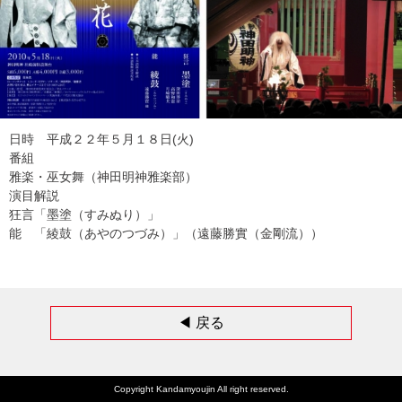
日時 平成２２年５月１８日(火)
番組
雅楽・巫女舞（神田明神雅楽部）
演目解説
狂言「墨塗（すみぬり）」
能 「綾鼓（あやのつづみ）」（遠藤勝實（金剛流））
◀︎ 戻る
Copyright Kandamyoujin All right reserved.