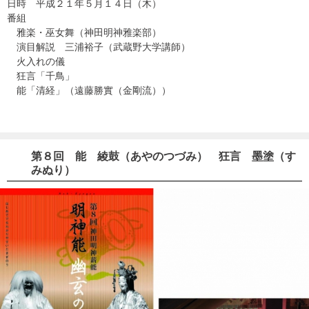
日時 平成２１年５月１４日（木）
番組
雅楽・巫女舞（神田明神雅楽部）
演目解説 三浦裕子（武蔵野大学講師）
火入れの儀
狂言「千鳥」
能「清経」（遠藤勝實（金剛流））
第８回 能 綾鼓（あやのつづみ） 狂言 墨塗（す
みぬり）