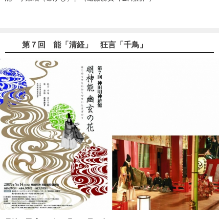
第７回 能「清経」 狂言「千鳥」