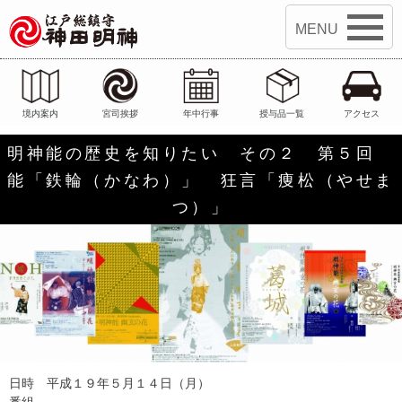
江戸総鎮守 神田明神
境内案内
宮司挨拶
年中行事
授与品一覧
アクセス
明神能の歴史を知りたい その２ 第５回
能「鉄輪（かなわ）」 狂言「痩松（やせま
つ）」
日時 平成１９年５月１４日（月）