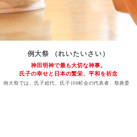
例大祭 （れいたいさい）
神田明神で最も大切な神事。
氏子の幸せと日本の繁栄、平和を祈念
例大祭では、氏子総代、氏子108町会の代表者、祭典委
員、そして神田祭に奉仕した多くの方々が参列するな
か、衣冠装束姿の宮司をはじめ、すべての神職が奉仕す
る。
献饌、巫女による「巫女舞」の奉奏、祝詞奏上、拝礼と
神事が執り行われ、日本の繁栄と平和、そして氏子の無
事安全を祈願する。