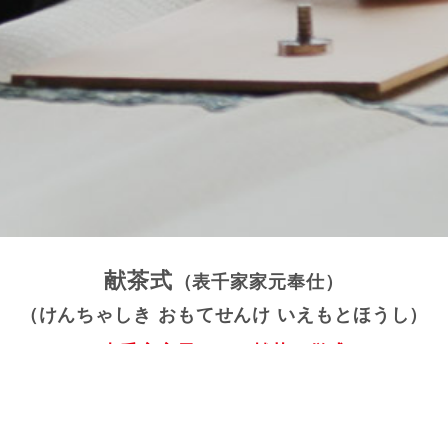
献茶式
（表千家家元奉仕）
（けんちゃしき おもてせんけ いえもとほうし）
表千家家元による献茶の儀式
美しく流れるように見事な袱紗さばきを披露する
昭和37年(1962)に始まった、表千家家元奉仕による古式
ゆかしい献茶の儀式。表千家とは国内茶道流派の一つ