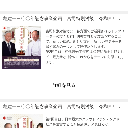
創建一三〇〇年記念事業企画 宮司特別対談 令和四年 第二回
宮司特別対談では、各方面でご活躍されるトップリ
ーダーの方々と神田明神宮司とが対談をすること
で、新しい伝統、新しい文化、新 しい歴史を生み
出す試みの一つとして開催いたします。
第2回目は、初代観光庁長官 本保芳明氏をお迎えし
て、観光業と神社のこれからをテーマに対談いたし
ます。
詳細を見る
創建一三〇〇年記念事業企画 宮司特別対談 令和四年 第三回
第3回目は、日本最大のクラウドファンデングサー
ビスを運営する若き起業 家、米良はるか氏