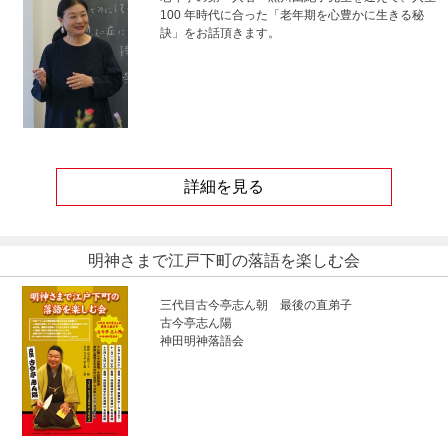
100 年時代に合った「老年期を心豊かに生きる秘
訣」をお話頂きます。
詳細を見る
明神さまで江戸下町の落語を楽しむ会
三代目古今亭志ん朝 最後の直弟子
古今亭志ん陽
神田明神落語会