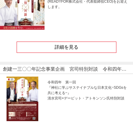
(READYFOR株式会社・代表取締役CEO)をお迎え
します。
詳細を見る
創建一三〇〇年記念事業企画 宮司特別対談 令和四年 第一回
令和四年 第一回
『神社に学ぶサステイナブルな日本文化~SDGsを
共に考える~』
清水宮司×デービット・アトキンソン氏特別対談