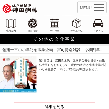
江戸総鎮守 神田明神
境内案内
宮司挨拶
年中行事
授与品一覧
アクセス
その他の文化事業
創建一三〇〇年記念事業企画 宮司特別対談 令和四年 第四回
第4回目は、武田良太氏（元国家公安委員長・前総
務大臣）をお迎えして、現代の政治と神社神道の関
わりを主要テーマにして対談が展開されます。
詳細を見る